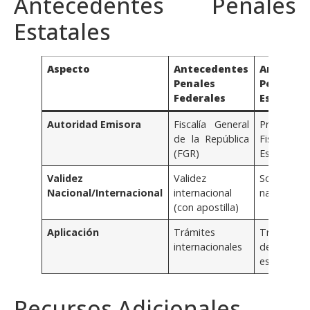
Antecedentes Penales
Estatales
Aspecto
Antecedentes
Antecede
Penales
Penales
Federales
Estatale
Autoridad Emisora
Fiscalía General
Procuradur
de la República
Fiscalías
(FGR)
Estatales
Validez
Validez
Solo val
Nacional/Internacional
internacional
nacional
(con apostilla)
Aplicación
Trámites
Trámites
internacionales
dentro
estado o p
Recursos Adicionales