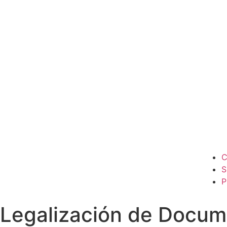
S
P
Legalización de Docum