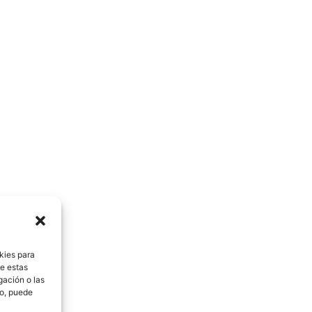
kies para
de estas
gación o las
to, puede